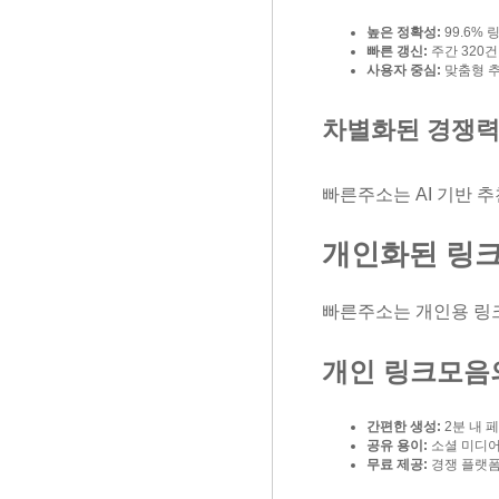
높은 정확성:
99.6% 
빠른 갱신:
주간 320건
사용자 중심:
맞춤형 추
차별화된 경쟁
빠른주소는 AI 기반 
개인화된 링크
빠른주소는 개인용 링
개인 링크모음
간편한 생성:
2분 내 
공유 용이:
소셜 미디어
무료 제공:
경쟁 플랫폼