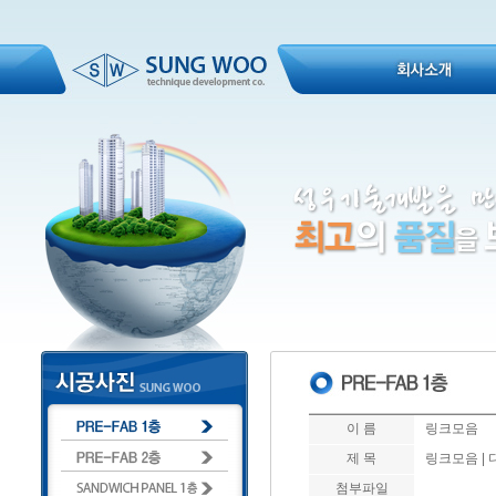
이 름
링크모음
제 목
링크모음 |
첨부파일